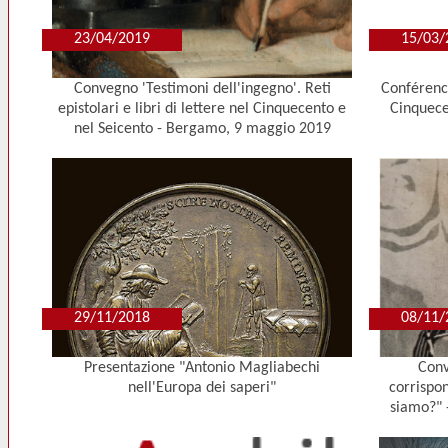
23/04/2019
15/03/
Convegno 'Testimoni dell'ingegno'. Reti
Conférence
epistolari e libri di lettere nel Cinquecento e
Cinquecen
nel Seicento - Bergamo, 9 maggio 2019
29/11/2018
08/11/
Presentazione "Antonio Magliabechi
Conv
nell'Europa dei saperi"
corrispon
siamo?" 