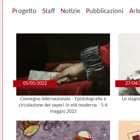
P
rogetto
S
taff
N
otizie
P
ubblicazioni
A
rt
05/05/2022
27/04/
Convegno Internazionale - Epistolografia e
Le stagio
circolazione dei saperi in età moderna - 5-6
maggio 2022