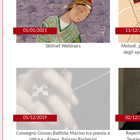
01/05/2021
11/12/
Skillnet Webinars
Metodi, p
degli e
05/12/2019
02/12/
Convegno Giovan Battista Marino tra poesia e
Repert
pittura - Roma, Palazzo Barberini
Teorie