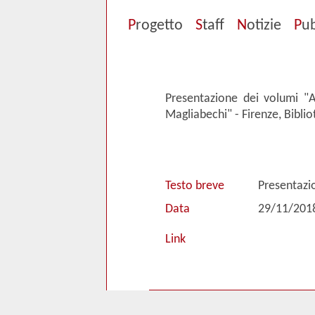
P
rogetto
S
taff
N
otizie
P
ub
Presentazione dei volumi "A
Magliabechi" - Firenze, Bibli
Testo breve
Presentazi
Data
29/11/201
Link