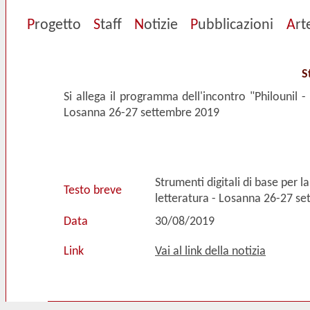
P
rogetto
S
taff
N
otizie
P
ubblicazioni
A
rt
S
Si allega il programma dell'incontro "Philounil - 
Losanna 26-27 settembre 2019
Strumenti digitali di base per la
Testo breve
letteratura - Losanna 26-27 s
Data
30/08/2019
Link
Vai al link della notizia