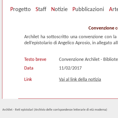
P
rogetto
S
taff
N
otizie
P
ubblicazioni
A
rt
Convenzione co
Archilet ha sottoscritto una convenzione con la 
dell’epistolario di Angelico Aprosio, in allegato al
Testo breve
Convenzione Archilet - Bibliot
Data
11/02/2017
Link
Vai al link della notizia
Archilet - Reti epistolari (Archivio delle corrispondenze letterarie di età moderna)