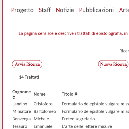
P
rogetto
S
taff
N
otizie
P
ubblicazioni
A
rt
La pagina censisce e descrive i trattati di epistolografia, in l
Rice
14 Trattati
Cognome
Nome
Titolo
Landino
Cristoforo
Formulario de epistole vulgare miss
Miniatore
Bartolomeo
Formulario de epistole vulgare miss
Benvenga
Michele
Proteo segretario
Tesauro
Emanuele
L'arte delle lettere missive