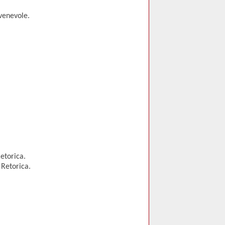
venevole.
etorica.
 Retorica.