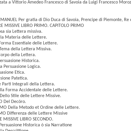
izzata a Vittorio Amedeo Francesco di Savoia da Luigi Francesco Moro
EMANUEL Per gratia di Dio Duca di Savoia, Prencipe di Piemonte, Re d
ERE MISSIVE LIBRO PRIMO. CAPITOLO PRIMO
a sia Lettera missiva.
a Materia delle Lettere.
orma Essentiale delle Lettere.
ema della Lettera Missiva.
rpo della Lettera.
ersuasione Historica.
a Persuasione Logica.
asione Etica.
ione Patetica.
arti Integrali della Lettera.
 Forma Accidentale delle Lettere.
lo Stile delle Lettere Missive.
O Del Decóro.
O Della Metodo et Ordine delle Lettere.
 Differenza delle Lettere Missive
ERE MISSIVE LIBRO SECONDO.
ersuasione Historica ò sia Narratione