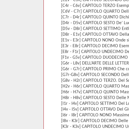
[C2v - C3v] CAPITOLO SECONDO Dell
[C4r - C6v] CAPITOLO TERZO Esempio
[C6V - C7r] CAPITOLO QUARTO Della
[C7r - D4r] CAPITOLO QUINTO Dichia
[D4r - D5v] CAPITOLO SESTO De’ Luo
[D5v - D8r] CAPITOLO SETTIMO Entim
[D8r - E1v] CAPITOLO OTTAVO Della 
[E1v - E3r] CAPITOLO NONO Onde si 
[E3r - E8r] CAPITOLO DECIMO Esempl
[E8r - F1r] CAPITOLO UNDECIMO Del
[F1v - G5v] CAPITOLO DUODECIMO Es
[G6r - L8v] DELL’ARTE DELLE LETTE
[G6r - G7r] CAPITOLO PRIMO Che cosa
[G7r-G8v] CAPITOLO SECONDO Delle
[G8v - H2r] CAPITOLO TERZO. Del So
[H2v - H6r] CAPITOLO QUARTO Massi
[H6r - H7v] CAPITOLO QUINTO Massim
[H8r - H8v] CAPITOLO SESTO Delle M
[I1r - I4v] CAPITOLO SETTIMO Del Lo
[I4v - I5v] CAPITOLO OTTAVO Del Gius
[I6r - I8r] CAPITOLO NONO Massime G
[I8v - K3r] CAPITOLO DECIMO Delle 
[K3r - K3v] CAPITOLO UNDECIMO Us