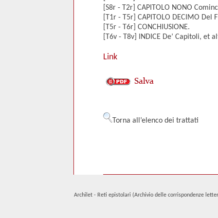
[S8r - T2r] CAPITOLO NONO Comincia
[T1r - T5r] CAPITOLO DECIMO Del Fin
[T5r - T6r] CONCHIUSIONE.
[T6v - T8v] INDICE De’ Capitoli, et a
Link
Torna all’elenco dei trattati
Archilet - Reti epistolari (Archivio delle corrispondenze lett