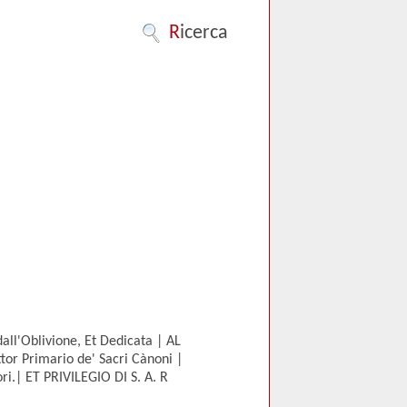
R
icerca
ll'Oblivione, Et Dedicata | AL
r Primario de' Sacri Cànoni |
ri.| ET PRIVILEGIO DI S. A. R