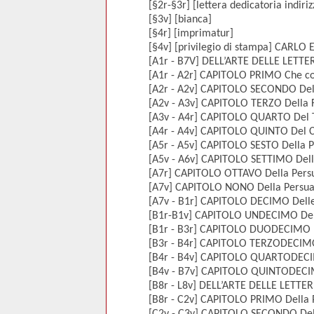
[§2r-§3r] [lettera dedicatoria indir
[§3v] [bianca]
[§4r] [imprimatur]
[§4v] [privilegio di stampa] CARLO 
[A1r - B7V] DELL’ARTE DELLE LETT
[A1r - A2r] CAPITOLO PRIMO Che cos
[A2r - A2v] CAPITOLO SECONDO Dell
[A2v - A3v] CAPITOLO TERZO Della F
[A3v - A4r] CAPITOLO QUARTO Del T
[A4r - A4v] CAPITOLO QUINTO Del Co
[A5r - A5v] CAPITOLO SESTO Della P
[A5v - A6v] CAPITOLO SETTIMO Dell
[A7r] CAPITOLO OTTAVO Della Persu
[A7v] CAPITOLO NONO Della Persuas
[A7v - B1r] CAPITOLO DECIMO Delle P
[B1r-B1v] CAPITOLO UNDECIMO Della
[B1r - B3r] CAPITOLO DUODECIMO Del
[B3r - B4r] CAPITOLO TERZODECIM
[B4r - B4v] CAPITOLO QUARTODECIM
[B4v - B7v] CAPITOLO QUINTODECIMO
[B8r - L8v] DELL’ARTE DELLE LETT
[B8r - C2v] CAPITOLO PRIMO Della P