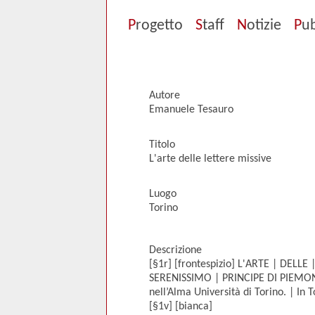
P
rogetto
S
taff
N
otizie
P
ub
Autore
Emanuele Tesauro
Titolo
L'arte delle lettere missive
Luogo
Torino
Descrizione
[§1r] [frontespizio] L'ARTE | DELLE
SERENISSIMO | PRINCIPE DI PIEMONT
nell’Alma Università di Torino. | In
[§1v] [bianca]