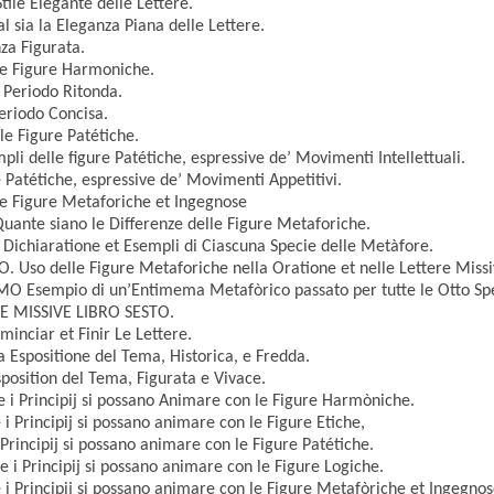
ile Elegante delle Lettere.
sia la Eleganza Piana delle Lettere.
za Figurata.
e Figure Harmoniche.
Periodo Ritonda.
eriodo Concisa.
e Figure Patétiche.
 delle figure Patétiche, espressive de’ Movimenti Intellettuali.
atétiche, espressive de’ Movimenti Appetitivi.
 Figure Metaforiche et Ingegnose
nte siano le Differenze delle Figure Metaforiche.
chiaratione et Esempli di Ciascuna Specie delle Metàfore.
Uso delle Figure Metaforiche nella Oratione et nelle Lettere Missi
 Esempio di un’Entimema Metafòrico passato per tutte le Otto Spe
RE MISSIVE LIBRO SESTO.
nciar et Finir Le Lettere.
Espositione del Tema, Historica, e Fredda.
osition del Tema, Figurata e Vivace.
 Principij si possano Animare con le Figure Harmòniche.
Principij si possano animare con le Figure Etiche,
rincipij si possano animare con le Figure Patétiche.
 Principij si possano animare con le Figure Logiche.
 Principij si possano animare con le Figure Metafòriche et Ingegnos