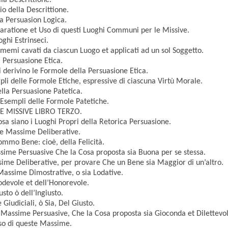
a Descrittione.
 della Descrittione.
 Persuasion Logica.
ratione et Uso di questi Luoghi Communi per le Missive.
ghi Estrinseci.
emi cavati da ciascun Luogo et applicati ad un sol Soggetto.
Persuasione Etica.
derivino le Formole della Persuasione Etica.
i delle Formole Etiche, espressive di ciascuna Virtù Morale.
la Persuasione Patetica.
empli delle Formole Patetiche.
RE MISSIVE LIBRO TERZO.
 siano i Luoghi Propri della Retorica Persuasione.
 Massime Deliberative.
mmo Bene: cioè, della Felicità.
me Persuasive Che la Cosa proposta sia Buona per se stessa.
e Deliberative, per provare Che un Bene sia Maggior di un’altro.
assime Dimostrative, o sia Lodative.
devole et dell’Honorevole.
to ò dell’Ingiusto.
iudiciali, ò Sia, Del Giusto.
Massime Persuasive, Che la Cosa proposta sia Gioconda et Dilettevol
o di queste Massime.