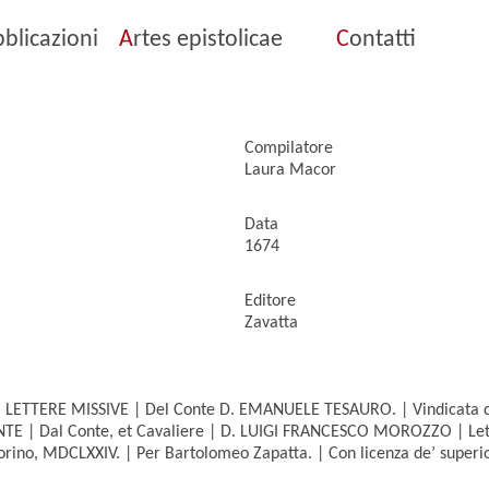
blicazioni
A
rtes epistolicae
C
ontatti
Compilatore
Laura Macor
Data
1674
Editore
Zavatta
 | LETTERE MISSIVE | Del Conte D. EMANUELE TESAURO. | Vindicata da
E | Dal Conte, et Cavaliere | D. LUIGI FRANCESCO MOROZZO | Letto
 Torino, MDCLXXIV. | Per Bartolomeo Zapatta. | Con licenza de’ superio