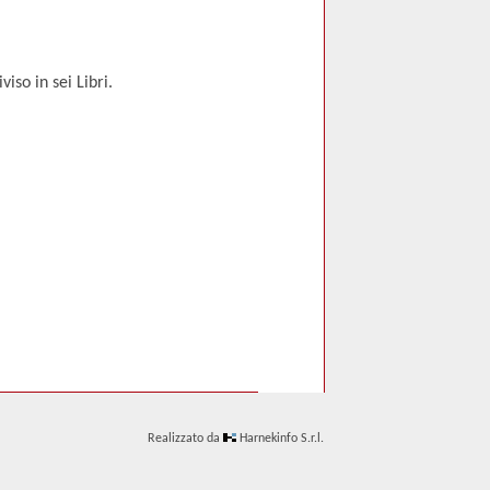
iso in sei Libri.
Realizzato da
Harnekinfo S.r.l.