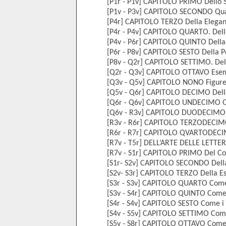
[P1r - P1v] CAPITOLO PRIMO Dello St
[P1v - P3v] CAPITOLO SECONDO Qual 
[P4r] CAPITOLO TERZO Della Elegan
[P4r - P4v] CAPITOLO QUARTO. Dell
[P4v - P6r] CAPITOLO QUINTO Della 
[P6r - P8v] CAPITOLO SESTO Della P
[P8v - Q2r] CAPITOLO SETTIMO. Dell
[Q2r - Q3v] CAPITOLO OTTAVO Esempli
[Q3v - Q5v] CAPITOLO NONO Figure P
[Q5v - Q6r] CAPITOLO DECIMO Delle
[Q6r - Q6v] CAPITOLO UNDECIMO Qua
[Q6v - R3v] CAPITOLO DUODECIMO Di
[R3v - R6r] CAPITOLO TERZODECIMO. 
[R6r - R7r] CAPITOLO QVARTODECIMO
[R7v - T5r] DELL’ARTE DELLE LETTE
[R7v - S1r] CAPITOLO PRIMO Del Comi
[S1r- S2v] CAPITOLO SECONDO Della 
[S2v- S3r] CAPITOLO TERZO Della Esp
[S3r - S3v] CAPITOLO QUARTO Come i
[S3v - S4r] CAPITOLO QUINTO Come i 
[S4r - S4v] CAPITOLO SESTO Come i P
[S4v - S5v] CAPITOLO SETTIMO Come i
[S5v - S8r] CAPITOLO OTTAVO Come i