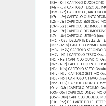
[K3v - K4r] CAPITOLO DUODECIMO D
[K4r - K5v] CAPITOLO TERZODECIMO 
[K5v - K7r] CAPITOLO QUARTODECIMO 
[K7r - L2v] CAPITOLO QUINTODECIMO 
[L2v - L3r] CAPITOLO SESTODECIMO 
[L3v - L6r] CAPITOLO DECIMOSETTIM
[L6v - L7r] CAPITOLO DECIMOTTAVO 
[L7r - L8v] CAPITOLO ULTIMO [deci
[M1r - O8v] DELL’ARTE DELLE LET
[M1r - M3v] CAPITOLO PRIMO Della Os
[M3v - M7v] CAPITOLO SECONDO Ossa
[M7v - N1r] CAPITOLO TERZO Ossatura
[N1r - N2r] CAPITOLO QUARTO. Ossat
[N2r - N3r] CAPITOLO QUINTO. Ossatu
[N3r - N4v] CAPITOLO SESTO Ossatura
[N4v - N5v] CAPITOLO SETTIMO Ossat
[N5v - N6r] CAPITOLO OTTAVO Ossatur
[N6r - O1v] CAPITOLO NONO. Ossatur
[O1v - O3r] CAPITOLO DECIMO. Ossat
[O3r- O5v] CAPITOLO UNDECIMO Ossa
[O5v - O8v] CAPITOLO DUODECIMO. O
[P1r - R6r] DELL’ARTE DELLE LETTE