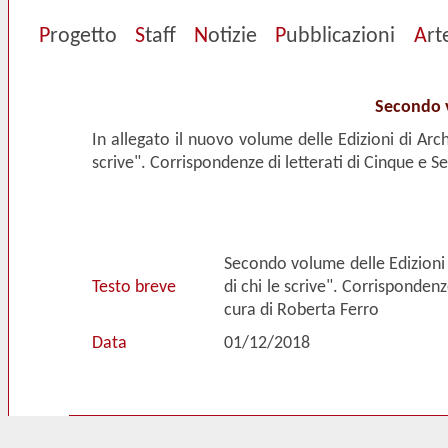
P
rogetto
S
taff
N
otizie
P
ubblicazioni
A
rt
Secondo v
In allegato il nuovo volume delle Edizioni di Arch
scrive". Corrispondenze di letterati di Cinque e S
Secondo volume delle Edizioni d
Testo breve
di chi le scrive". Corrispondenz
cura di Roberta Ferro
Data
01/12/2018