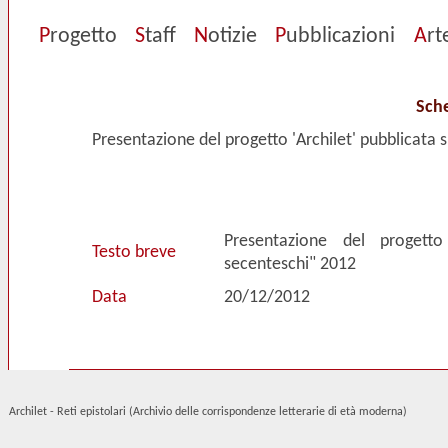
P
rogetto
S
taff
N
otizie
P
ubblicazioni
A
rt
Sche
Presentazione del progetto 'Archilet' pubblicata s
Presentazione del progetto 
Testo breve
secenteschi" 2012
Data
20/12/2012
Archilet - Reti epistolari (Archivio delle corrispondenze letterarie di età moderna)