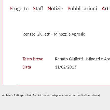
P
rogetto
S
taff
N
otizie
P
ubblicazioni
A
rt
Renato Giulietti - Minozzi e Aprosio
Testo breve
Renato Giulietti - Minozzi e Ap
Data
11/02/2013
Archilet - Reti epistolari (Archivio delle corrispondenze letterarie di età moderna)